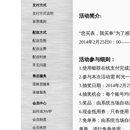
支付方式
支付方式说明
活动简介:
发票规则
配送方式
“您买表，我买单”为了
配送范围
2014年2月25日0：0
配送运费
配送时效
活动参与细则：
常见问题
1.使用银联在线支付完
售后服务
2.参与本次活动需 时光
退换货服务
3.抽奖日期：2014年2月2
保修服务
4.抽奖机会：每个账号
5.奖品：由系统当场自动
会员中心
6.现金抵用券：只有使
如何成为VIP
会员制度
7.免单券：由系统当场
会员推荐
单券，进行免单使用；