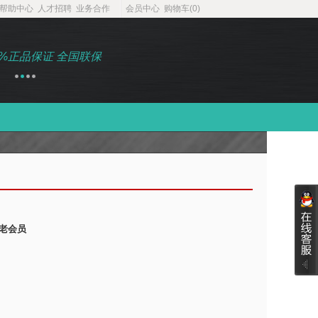
帮助中心
人才招聘
业务合作
会员中心
购物车(
0
)
0%正品保证 全国联保
1年保修 7天包退 30天包
1
2
3
4
新老会员