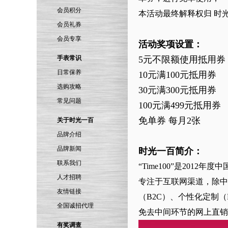
会员积分
本活动最终解释权归 时
会员礼券
会员专享
活动奖项设置：
手表常识
5元不限额使用抵用券
日常保养
10元满100元抵用券
选购攻略
30元满300元抵用券
常见问题
100元满499元抵用券
免单券 每月2张
关于时光一百
品牌介绍
品牌新闻
时光一百简介：
联系我们
“Time100”是201
人才招聘
专注于互联网渠道，除中
友情链接
（B2C）、个性化定制（
全国诚招代理
免去中间环节的网上直销
有奖调查