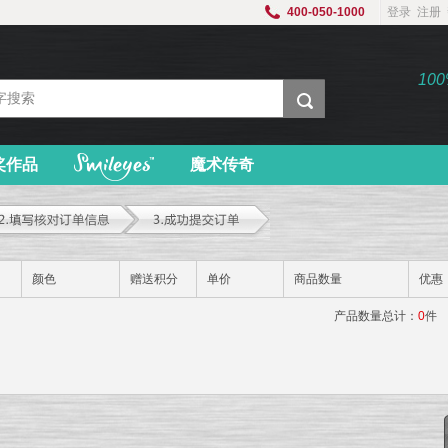
400-050-1000
登录
注册
新三板证券代码
836142
10
奖作品
魔术传奇
颜色
赠送积分
单价
商品数量
优惠
产品数量总计：
0
件