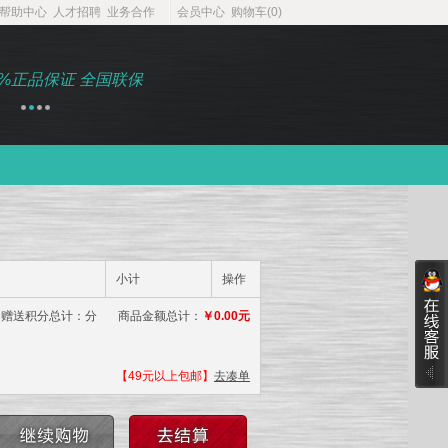
帮助中心
人才招聘
业务合作
会员中心
购物车(
0
)
0%正品保证 全国联保
1年保修 7天包退 30天包
1
2
3
4
小计
操作
 赠送积分总计：分 商品金额总计：
￥0.00元
【49元以上包邮】
去凑单