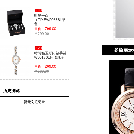
NO.4
时光一百
（TIMEW50888L钢
色
售价：799.00
￥799.00
NO.5
时尚椭圆形闪钻手链
W50170L间玫瑰金
售价：269.00
￥269.00
历史浏览
暂无浏览记录