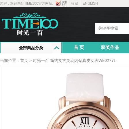
您好，欢迎来到TIME100官方网站.
收藏
ENGLISH
首 页
获奖作品
全部商品分类
当前位置：
首页
> 时光一百 简约复古灵动闪钻真皮女表W50277L